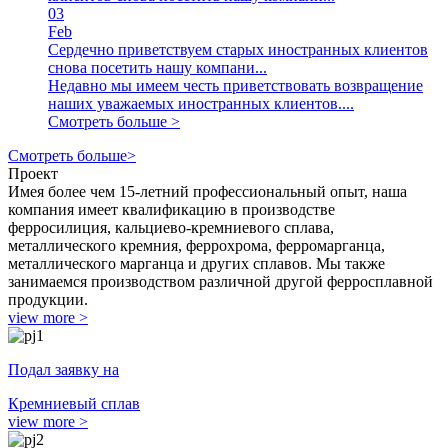
03
Feb
Сердечно приветствуем старых иностранных клиентов
снова посетить нашу компани...
Недавно мы имеем честь приветствовать возвращение
наших уважаемых иностранных клиентов....
Смотреть больше >
Смотреть больше>
Проект
Имея более чем 15-летний профессиональный опыт, наша
компания имеет квалификацию в производстве
ферросилиция, кальциево-кремниевого сплава,
металлического кремния, феррохрома, ферромарганца,
металлического марганца и других сплавов. Мы также
занимаемся производством различной другой ферросплавной
продукции.
view more >
Подал заявку на
Кремниевый сплав
view more >