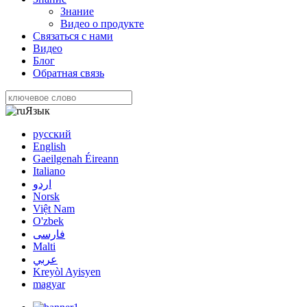
Знание
Видео о продукте
Связаться с нами
Видео
Блог
Обратная связь
Язык
русский
English
Gaeilgenah Éireann
Italiano
اردو
Norsk
Việt Nam
O'zbek
فارسی
Malti
عربي
Kreyòl Ayisyen
magyar