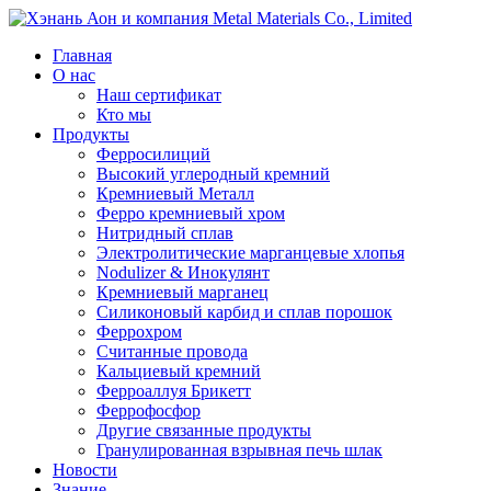
Главная
О нас
Наш сертификат
Кто мы
Продукты
Ферросилиций
Высокий углеродный кремний
Кремниевый Металл
Ферро кремниевый хром
Нитридный сплав
Электролитические марганцевые хлопья
Nodulizer & Инокулянт
Кремниевый марганец
Силиконовый карбид и сплав порошок
Феррохром
Считанные провода
Кальциевый кремний
Ферроаллуя Брикетт
Феррофосфор
Другие связанные продукты
Гранулированная взрывная печь шлак
Новости
Знание